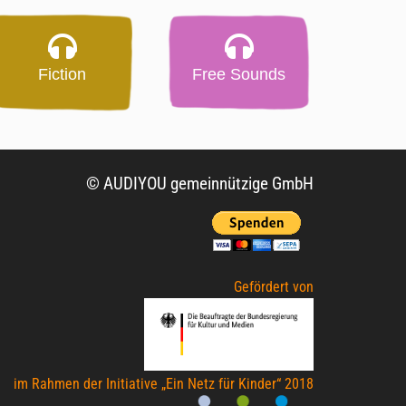
Fiction
Free Sounds
© AUDIYOU gemeinnützige GmbH
Gefördert von
im Rahmen der Initiative „Ein Netz für Kinder“ 2018