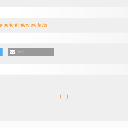
ga
bericht
interview
facts
mail