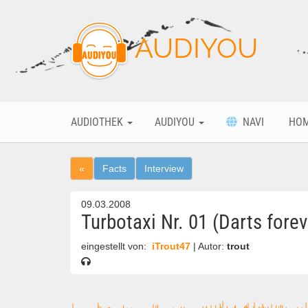
AUDIYOU
AUDIOTHEK
AUDIYOU
NAVI
HO
«
Facts
Interview
09.03.2008
Turbotaxi Nr. 01 (Darts forev
eingestellt von:
iTrout47
| Autor:
trout