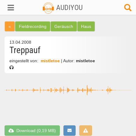
AUDIYOU
«
Fieldrecording
Geräusch
Haus
13.04.2008
Treppauf
eingestellt von:
mistletoe
| Autor:
mistletoe
Download (0,19 MB)