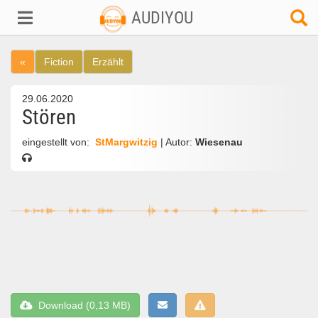
AUDIYOU
«
Fiction
Erzählt
29.06.2020
Stören
eingestellt von:
StMargwitzig
| Autor:
Wiesenau
Download (0,13 MB)