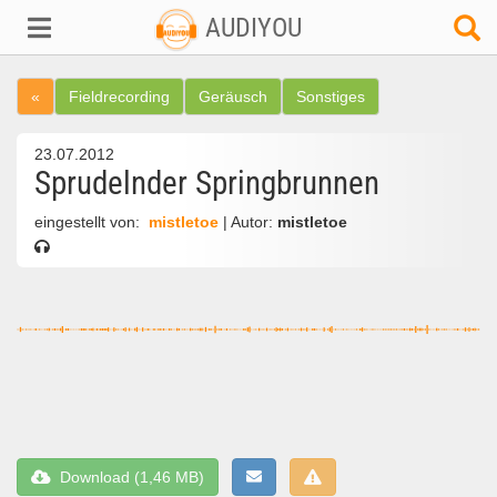
AUDIYOU
«
Fieldrecording
Geräusch
Sonstiges
23.07.2012
Sprudelnder Springbrunnen
eingestellt von:
mistletoe
| Autor:
mistletoe
Download (1,46 MB)