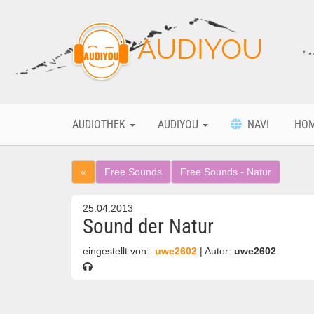
AUDIYOU
AUDIOTHEK
AUDIYOU
NAVI
HO
«
Free Sounds
Free Sounds - Natur
25.04.2013
Sound der Natur
eingestellt von:
uwe2602
| Autor:
uwe2602