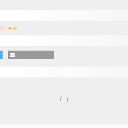
s - natur
mail