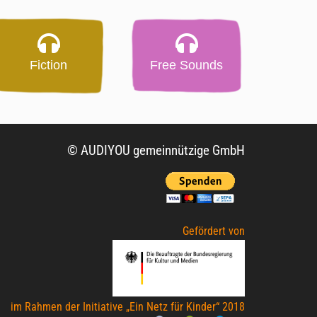
Fiction
Free Sounds
© AUDIYOU gemeinnützige GmbH
Gefördert von
im Rahmen der Initiative „Ein Netz für Kinder“ 2018