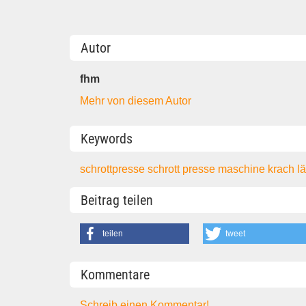
Autor
fhm
Mehr von diesem Autor
Keywords
schrottpresse
schrott
presse
maschine
krach
l
Beitrag teilen
teilen
tweet
Kommentare
Schreib einen Kommentar!