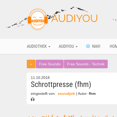
AUDIYOU
AUDIOTHEK
AUDIYOU
NAVI
HO
«
Free Sounds
Free Sounds - Technik
11.10.2018
Schrottpresse (fhm)
eingestellt von:
soundjob
| Autor:
fhm