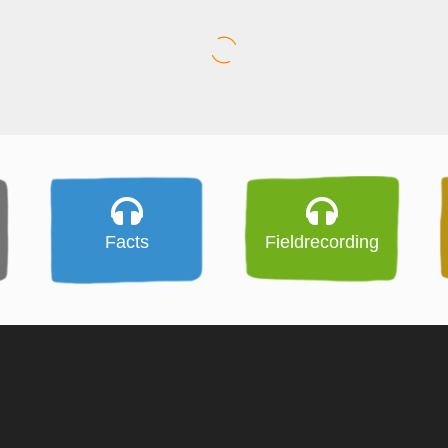
Facts
Fieldrecording