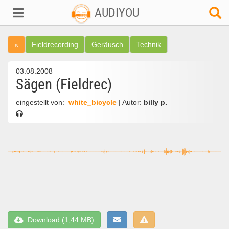
AUDIYOU
«
Fieldrecording
Geräusch
Technik
03.08.2008
Sägen (Fieldrec)
eingestellt von:
white_bicycle
| Autor:
billy p.
Download (1,44 MB)