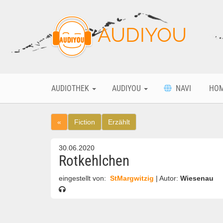
AUDIYOU
AUDIOTHEK
AUDIYOU
NAVI
HO
«
Fiction
Erzählt
30.06.2020
Rotkehlchen
eingestellt von:
StMargwitzig
| Autor:
Wiesenau