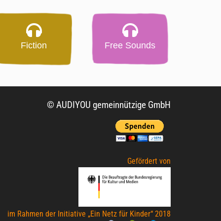
Fiction
Free Sounds
© AUDIYOU gemeinnützige GmbH
Gefördert von
im Rahmen der Initiative „Ein Netz für Kinder“ 2018