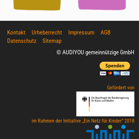
Kontakt
Urheberrecht
Impressum
AGB
Datenschutz
Sitemap
© AUDIYOU gemeinnützige GmbH
Gefördert von
im Rahmen der Initiative „Ein Netz für Kinder“ 2018