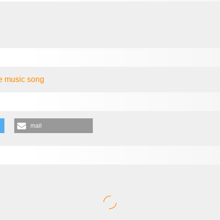
ee music
song
mail