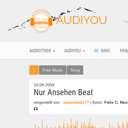
AUDIYOU
AUDIOTHEK
AUDIYOU
NAVI
HO
«
Free Music
Song
10.08.2009
Nur Ansehen Beat
eingestellt von:
spacebabe77
| Autor:
Felix C. Ne