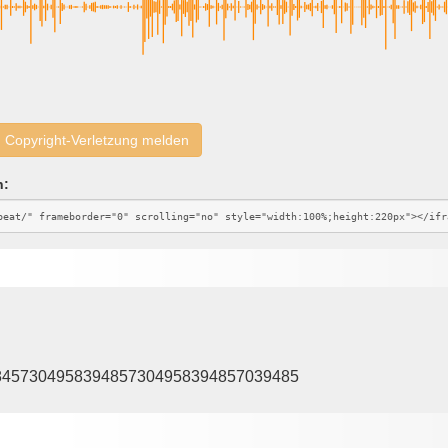
Copyright-Verletzung melden
n:
398457304958394857304958394857039485