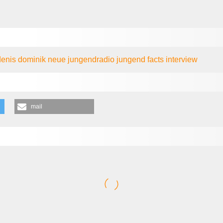
denis
dominik
neue
jungendradio
jungend
facts
interview
mail