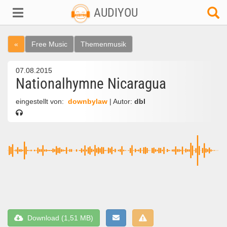
AUDIYOU
«
Free Music
Themenmusik
07.08.2015
Nationalhymne Nicaragua
eingestellt von:
downbylaw
| Autor:
dbl
Download (1,51 MB)