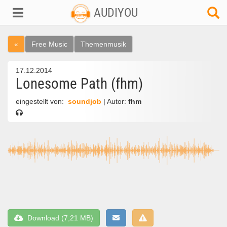
AUDIYOU
«
Free Music
Themenmusik
17.12.2014
Lonesome Path (fhm)
eingestellt von:
soundjob
| Autor:
fhm
Download (7,21 MB)