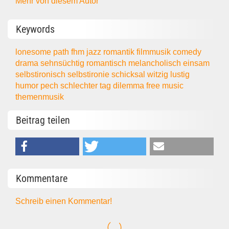
Mehr von diesem Autor
Keywords
lonesome path
fhm
jazz
romantik
filmmusik
comedy
drama
sehnsüchtig
romantisch
melancholisch
einsam
selbstironisch
selbstironie
schicksal
witzig
lustig
humor
pech
schlechter tag
dilemma
free music
themenmusik
Beitrag teilen
Kommentare
Schreib einen Kommentar!