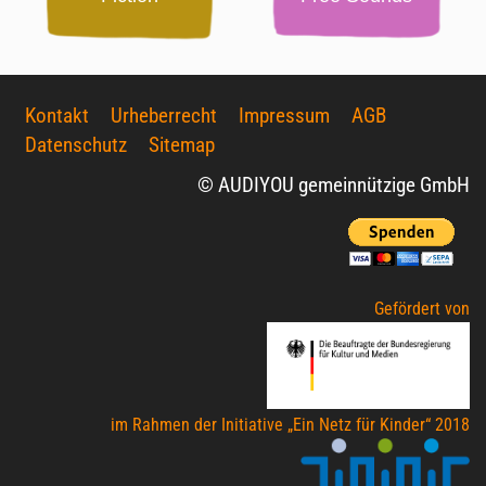
Kontakt
Urheberrecht
Impressum
AGB
Datenschutz
Sitemap
© AUDIYOU gemeinnützige GmbH
Gefördert von
im Rahmen der Initiative „Ein Netz für Kinder“ 2018