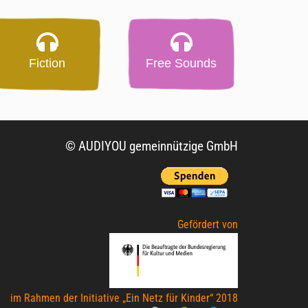
Fiction
Free Sounds
© AUDIYOU gemeinnützige GmbH
Gefördert von
im Rahmen der Initiative „Ein Netz für Kinder“ 2018