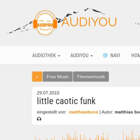
AUDIYOU
AUDIOTHEK
AUDIYOU
NAVI
HO
«
Free Music
Themenmusik
29.07.2010
little caotic funk
eingestellt von:
matthiasboss
| Autor:
matthias b