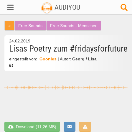
AUDIYOU
«
Free Sounds
Free Sounds - Menschen
24.02.2019
Lisas Poetry zum #fridaysforfuture
eingestellt von:
Goonies
| Autor:
Georg / Lisa
Download (11,26 MB)