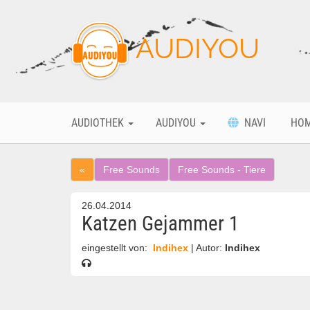
AUDIYOU
AUDIOTHEK
AUDIYOU
NAVI
HO
«
Free Sounds
Free Sounds - Tiere
26.04.2014
Katzen Gejammer 1
eingestellt von:
Indihex
| Autor:
Indihex