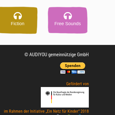
Fiction
Free Sounds
© AUDIYOU gemeinnützige GmbH
Gefördert von
im Rahmen der Initiative „Ein Netz für Kinder“ 2018