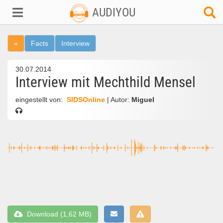
AUDIYOU
«
Facts
Interview
30.07.2014
Interview mit Mechthild Mensel
eingestellt von:
SIDSOnline
| Autor:
Miguel
Download (1,62 MB)