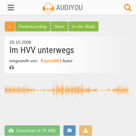
AUDIYOU
«
Fieldrecording
Atmo
In der Stadt
25.10.2008
Im HVV unterwegs
eingestellt von:
Kairos08
| Autor:
Download (4,78 MB)