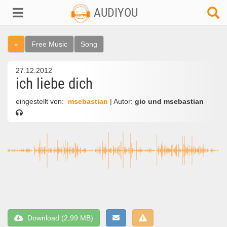
AUDIYOU
«
Free Music
Song
27.12.2012
ich liebe dich
eingestellt von:
msebastian
| Autor:
gio und msebastian
Download (2,99 MB)