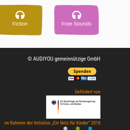
Fiction
Free Sounds
© AUDIYOU gemeinnützige GmbH
Gefördert von
im Rahmen der Initiative „Ein Netz für Kinder“ 2018