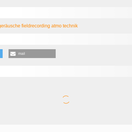
geräusche
fieldrecording
atmo
technik
mail