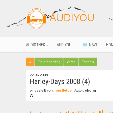
AUDIYOU
AUDIOTHEK
AUDIYOU
NAVI
HO
«
Fieldrecording
Atmo
Technik
22.06.2008
Harley-Days 2008 (4)
eingestellt von:
mistletoe
| Autor:
chong