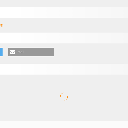
en
mail