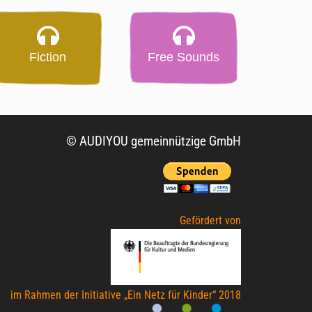
Fiction
Free Sounds
© AUDIYOU gemeinnützige GmbH
Gefördert von
im Rahmen der Initiative „Ein Netz für Kinder“ 2018