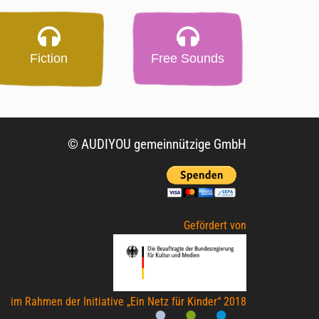
Fiction
Free Sounds
© AUDIYOU gemeinnützige GmbH
Gefördert von
im Rahmen der Initiative „Ein Netz für Kinder“ 2018