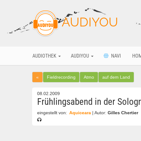
AUDIYOU
AUDIOTHEK
AUDIYOU
NAVI
HO
«
Fieldrecording
Atmo
auf dem Land
08.02.2009
Frühlingsabend in der Solog
eingestellt von:
Aquiceara
| Autor:
Gilles Chertier