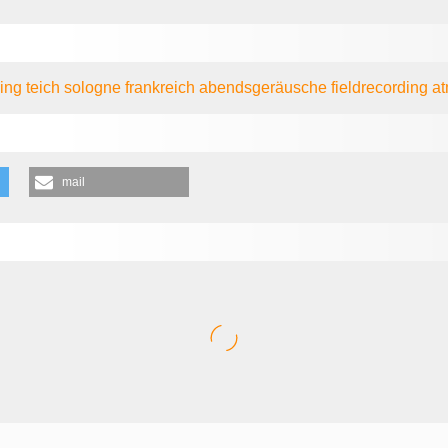
ling
teich
sologne
frankreich
abendsgeräusche
fieldrecording
a
mail