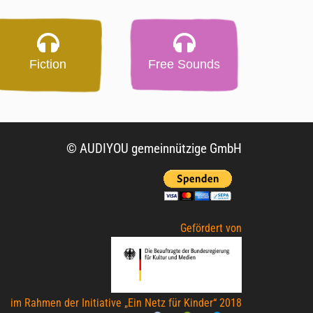
Fiction
Free Sounds
© AUDIYOU gemeinnützige GmbH
Gefördert von
im Rahmen der Initiative „Ein Netz für Kinder“ 2018