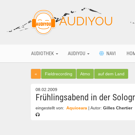
AUDIYOU
AUDIOTHEK
AUDIYOU
NAVI
HO
«
Fieldrecording
Atmo
auf dem Land
08.02.2009
Frühlingsabend in der Solog
eingestellt von:
Aquiceara
| Autor:
Gilles Chertier