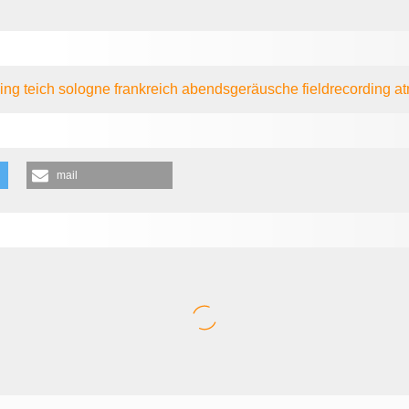
ling
teich
sologne
frankreich
abendsgeräusche
fieldrecording
a
mail