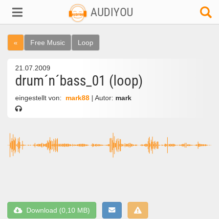
AUDIYOU
«
Free Music
Loop
21.07.2009
drum´n´bass_01 (loop)
eingestellt von:
mark88
| Autor:
mark
Download (0,10 MB)