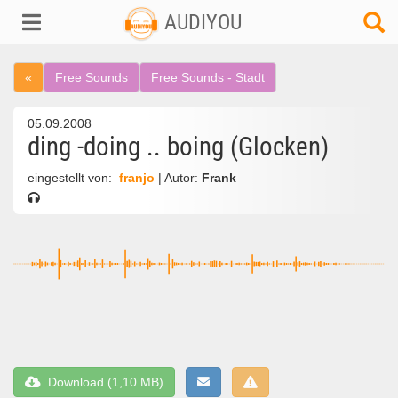
AUDIYOU
«
Free Sounds
Free Sounds - Stadt
05.09.2008
ding -doing .. boing (Glocken)
eingestellt von:
franjo
| Autor:
Frank
Download (1,10 MB)