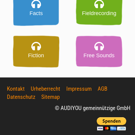
Facts
Fieldrecording
Fiction
Free Sounds
Kontakt
Urheberrecht
Impressum
AGB
Datenschutz
Sitemap
© AUDIYOU gemeinnützige GmbH