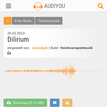
AUDIYOU
«
Free Music
Themenmusik
20.02.2013
Dilirium
eingestellt von:
soundjob
| Autor:
freiehoerspielmusik
Download (0,74 MB)