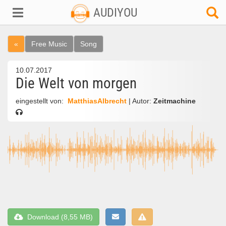
AUDIYOU
«
Free Music
Song
10.07.2017
Die Welt von morgen
eingestellt von:
MatthiasAlbrecht
| Autor:
Zeitmachine
Download (8,55 MB)