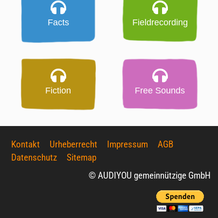
Facts
Fieldrecording
Fiction
Free Sounds
Kontakt
Urheberrecht
Impressum
AGB
Datenschutz
Sitemap
© AUDIYOU gemeinnützige GmbH