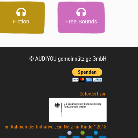
Fiction
Free Sounds
© AUDIYOU gemeinnützige GmbH
Gefördert von
im Rahmen der Initiative „Ein Netz für Kinder“ 2018