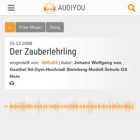
AUDIYOU
«
Free Music
Song
15.12.2008
Der Zauberlehrling
eingestellt von:
MrEv63
| Autor:
Johann Wolfgang von
Goethe/ 6d-Gym-Hochrad/ Steinberg-Modell-Schule-GS
Horn