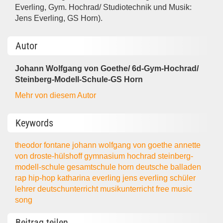
Everling, Gym. Hochrad/ Studiotechnik und Musik:
Jens Everling, GS Horn).
Autor
Johann Wolfgang von Goethe/ 6d-Gym-Hochrad/
Steinberg-Modell-Schule-GS Horn
Mehr von diesem Autor
Keywords
theodor fontane
johann wolfgang von goethe
annette
von droste-hülshoff
gymnasium hochrad
steinberg-
modell-schule
gesamtschule horn
deutsche balladen
rap
hip-hop
katharina everling
jens everling
schüler
lehrer
deutschunterricht
musikunterricht
free music
song
Beitrag teilen