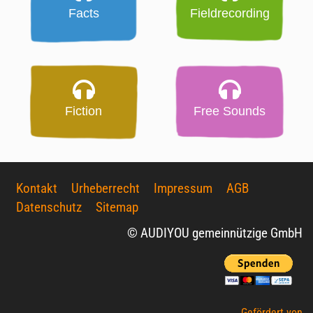
Facts
Fieldrecording
Fiction
Free Sounds
Kontakt
Urheberrecht
Impressum
AGB
Datenschutz
Sitemap
© AUDIYOU gemeinnützige GmbH
Gefördert von