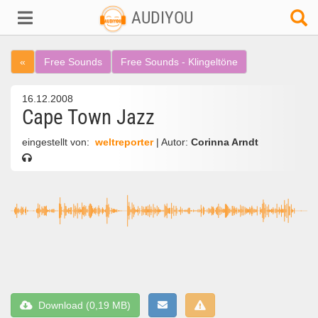
AUDIYOU
«
Free Sounds
Free Sounds - Klingeltöne
16.12.2008
Cape Town Jazz
eingestellt von:
weltreporter
| Autor:
Corinna Arndt
Download (0,19 MB)