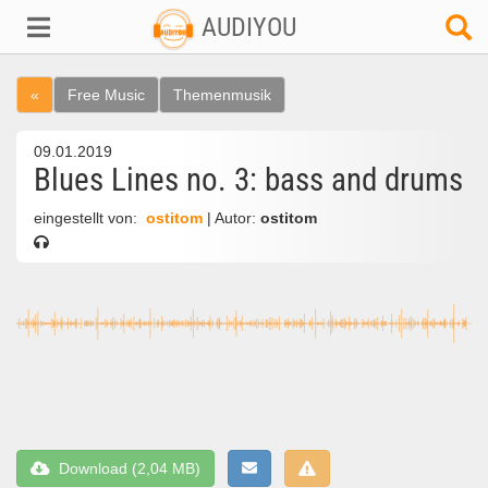
AUDIYOU
«
Free Music
Themenmusik
09.01.2019
Blues Lines no. 3: bass and drums
eingestellt von:
ostitom
| Autor:
ostitom
Download (2,04 MB)