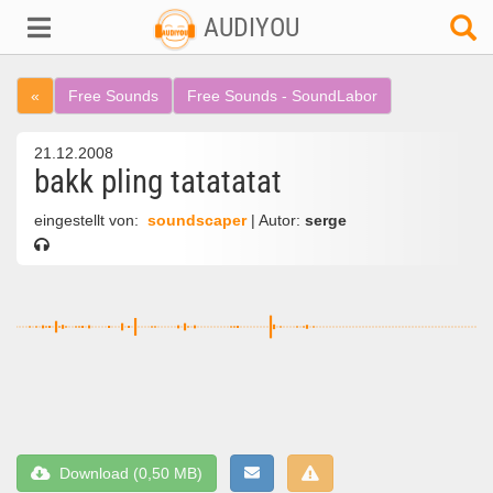
AUDIYOU
«
Free Sounds
Free Sounds - SoundLabor
21.12.2008
bakk pling tatatatat
eingestellt von:
soundscaper
| Autor:
serge
Download (0,50 MB)