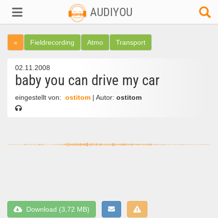
AUDIYOU
«
Fieldrecording
Atmo
Transport
02.11.2008
baby you can drive my car
eingestellt von:
ostitom
| Autor:
ostitom
Download (3,72 MB)