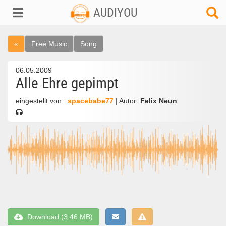
AUDIYOU
«
Free Music
Song
06.05.2009
Alle Ehre gepimpt
eingestellt von:
spacebabe77
| Autor:
Felix Neun
Download (3,46 MB)