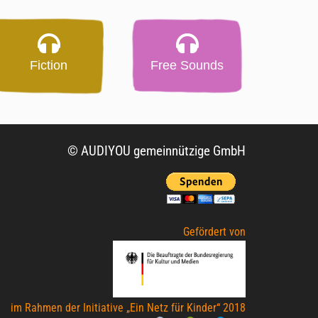
Fiction
Free Sounds
© AUDIYOU gemeinnützige GmbH
Gefördert von
im Rahmen der Initiative „Ein Netz für Kinder“ 2018