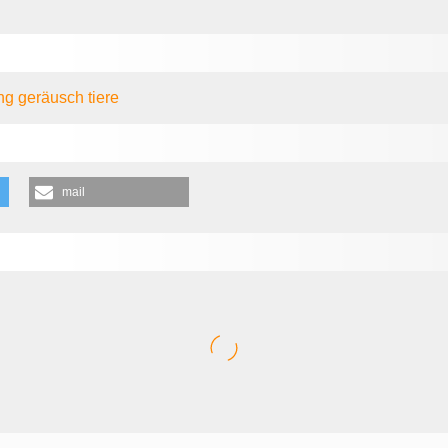
ing
geräusch
tiere
mail