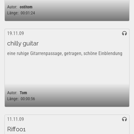
Autor:
ostitom
Länge:
00:01:24
19.11.09
chilly guitar
eine ruhige Gitarrenpassage, getragen, schöne Einblendung
Autor:
Tom
Länge:
00:00:56
11.11.09
Riff001